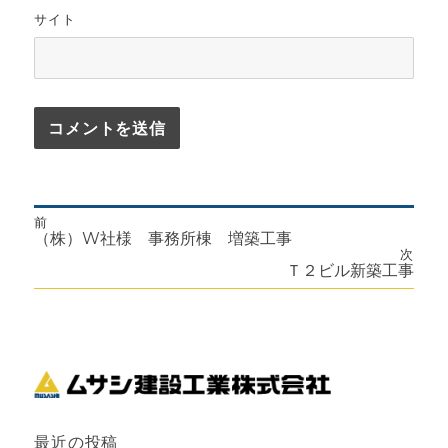
サイト
前
投
前
（株）W社様 事務所棟 増築工事
の
次
投
次
Ｔ２ビル新築工事
稿
稿:
の
投
ナ
稿:
ビ
ゲ
ー
最近の投稿