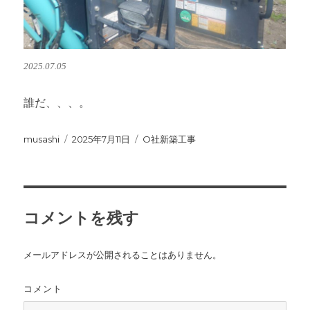
2025.07.05
誰だ、、、。
投
musashi
投
2025年7月11日
カ
O社新築工事
稿
稿
テ
者
日:
ゴ
リ
ー
コメントを残す
メールアドレスが公開されることはありません。
コメント