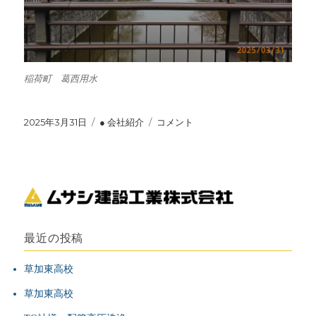
稲荷町 葛西用水
投
2025年3月31日
カ
● 会社紹介
は
コメント
稿
テ
じ
日:
ゴ
め
リ
ま
ー
す。
に
最近の投稿
草加東高校
草加東高校