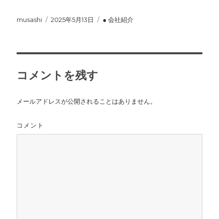
投
musashi
投
2025年5月13日
カ
● 会社紹介
稿
稿
テ
者
日:
ゴ
リ
ー
コメントを残す
メールアドレスが公開されることはありません。
コメント