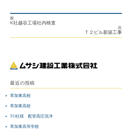
前
投
前
K社越谷工場社内検査
の
次
投
次
Ｔ２ビル新築工事
稿
稿:
の
投
ナ
稿:
ビ
ゲ
ー
最近の投稿
シ
草加東高校
草加東高校
ョ
TO社様 配管高圧洗浄
ン
草加東高等学校