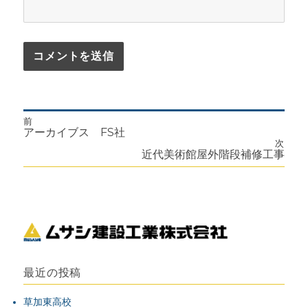
前
投
前
アーカイブス FS社
の
次
投
次
近代美術館屋外階段補修工事
稿
稿:
の
投
ナ
稿:
ビ
ゲ
ー
最近の投稿
シ
草加東高校