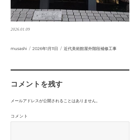
2026.01.09
投
musashi
投
2026年1月11日
カ
近代美術館屋外階段補修工事
稿
稿
テ
者
日:
ゴ
リ
ー
コメントを残す
メールアドレスが公開されることはありません。
コメント