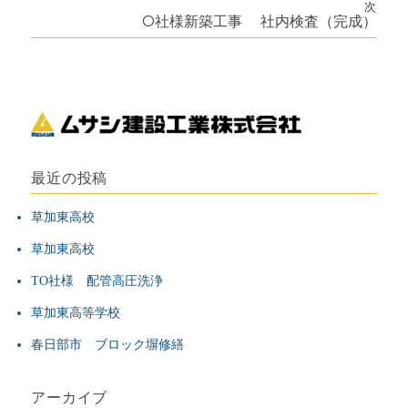
の
次
投
次
O社様新築工事 社内検査（完成）
稿
稿:
の
投
ナ
稿:
ビ
ゲ
ー
最近の投稿
シ
草加東高校
草加東高校
ョ
TO社様 配管高圧洗浄
ン
草加東高等学校
春日部市 ブロック塀修繕
アーカイブ