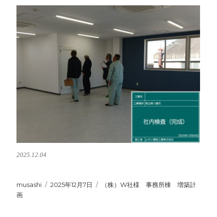
2025.12.04
投
musashi
投
2025年12月7日
カ
（株）W社様 事務所棟 増築計
稿
画
稿
テ
者
日:
ゴ
リ