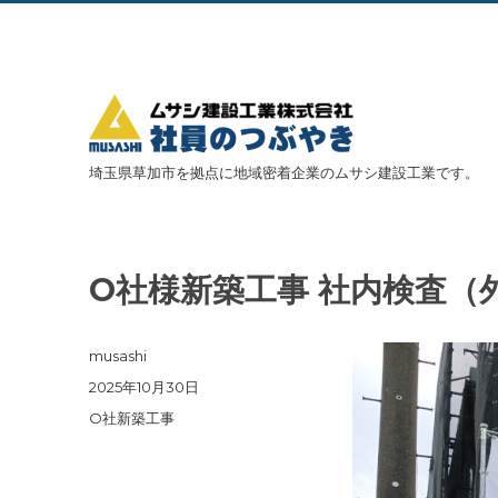
埼玉県草加市を拠点に地域密着企業のムサシ建設工業です。
O社様新築工事 社内検査（
投
musashi
稿
投
2025年10月30日
者
稿
カ
O社新築工事
日:
テ
ゴ
リ