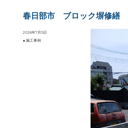
春日部市 ブロック塀修繕
投
2026年7月5日
稿
カ
● 施工事例
日:
テ
ゴ
リ
ー