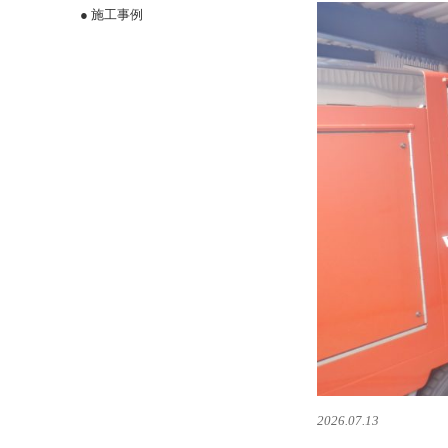
稿
カ
● 施工事例
日:
テ
ゴ
リ
ー
2026.07.13