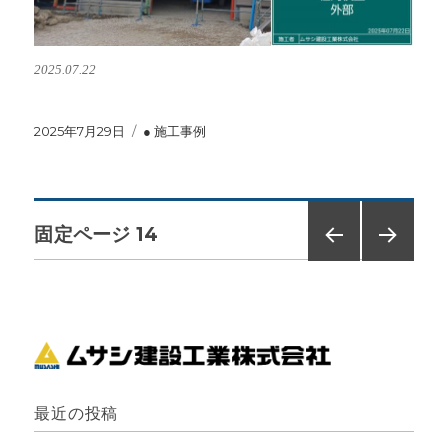
2025.07.22
投
2025年7月29日
カ
● 施工事例
稿
テ
日:
ゴ
リ
ー
投
固定ページ
14
前の
次の
稿
ペー
ペー
ジ
ジ
ナ
ビ
最近の投稿
ゲ