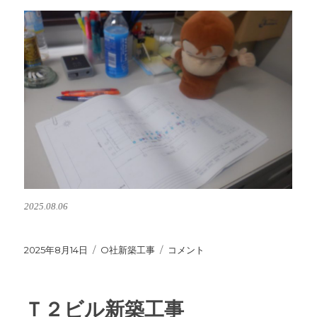
2025.08.06
投
2025年8月14日
カ
O社新築工事
O
コメント
稿
テ
社
日:
ゴ
様
リ
新
Ｔ２ビル新築工事
ー
築