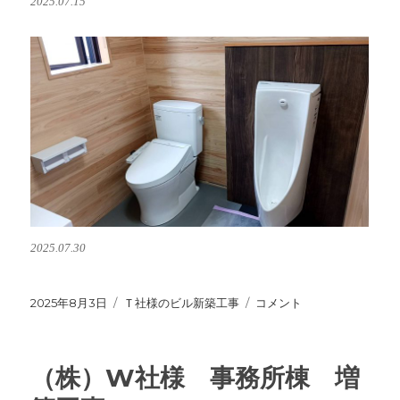
2025.07.15
2025.07.30
投
2025年8月3日
カ
Ｔ社様のビル新築工事
T
コメント
稿
テ
社
日:
ゴ
様
リ
の
（株）W社様 事務所棟 増
ー
ビ
ル