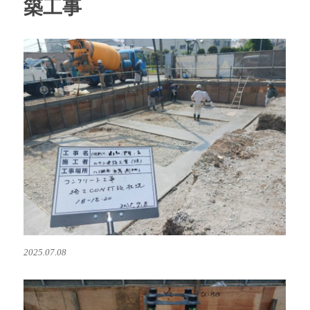
築工事
新
築
工
事
に
2025.07.08