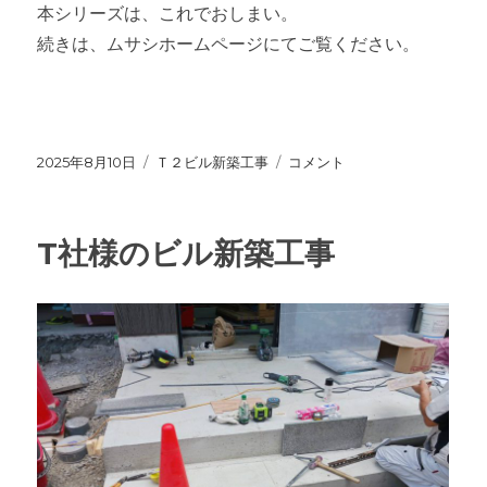
本シリーズは、これでおしまい。
続きは、ムサシホームページにてご覧ください。
投
2025年8月10日
カ
Ｔ２ビル新築工事
Ｔ
コメント
稿
テ
２
日:
ゴ
ビ
リ
ル
T社様のビル新築工事
ー
新
築
工
事
に