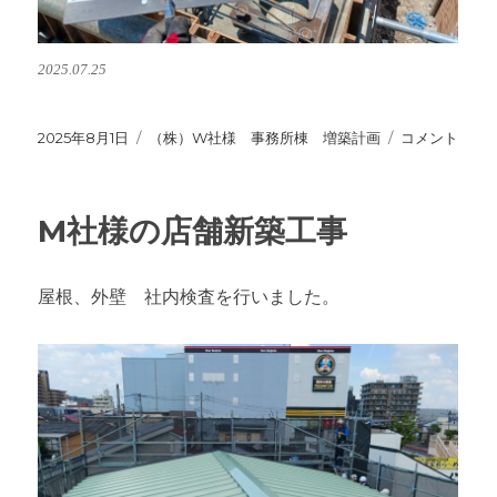
2025.07.25
投
2025年8月1日
カ
（株）W社様 事務所棟 増築計画
（株）
コメント
稿
テ
W
日:
ゴ
社
リ
様
M社様の店舗新築工事
ー
事
務
所
屋根、外壁 社内検査を行いました。
棟
増
築
工
事
に