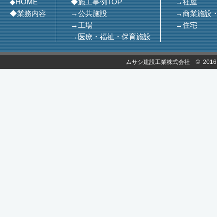
◆HOME
◆施工事例TOP
→社屋
◆業務内容
→公共施設
→商業施設
→工場
→住宅
→医療・福祉・保育施設
ムサシ建設工業株式会社 © 2016 MUSASH