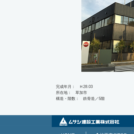
完成年月： Ｈ28.03
所在地： 草加市
構造・階数： 鉄骨造／5階