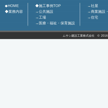
◆HOME
◆施工事例TOP
→社屋
◆業務内容
→公共施設
→商業施設
→工場
→住宅
→医療・福祉・保育施設
ムサシ建設工業株式会社 © 2016 MUSASH