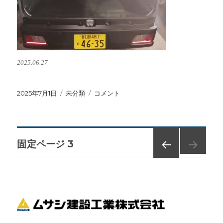
2025.06.27
投
2025年7月1日
カ
未分類
3BD-
コメント
稿
テ
S700M
日:
ゴ
に
リ
ー
投
固定ページ
3
前の
稿
ペー
ジ
ナ
ビ