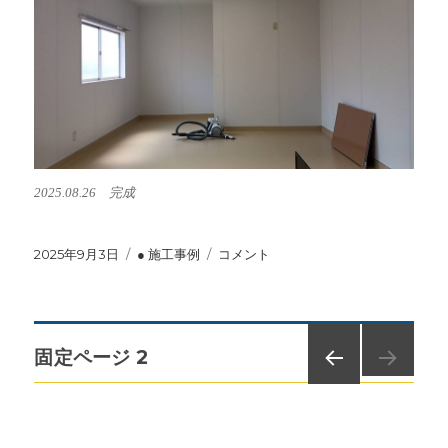
2025.08.26 完成
投
2025年9月3日
カ
● 施工事例
ME
コメント
稿
テ
社
日:
ゴ
休
リ
憩
ー
室
投
固定ページ
2
改
修
前の
稿
工
ペー
事
ジ
に