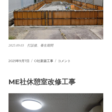
2025.09.03 打設後、養生期間
投
2025年9月7日
カ
O社新築工事
O
コメント
稿
テ
社
日:
ゴ
様
リ
新
ME社休憩室改修工事
ー
築
工
事
に