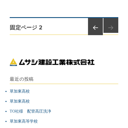
稿
テ
社
日:
ゴ
様
リ
の
ー
ビ
投
固定ページ
2
ル
新
前の
稿
築
ペー
工
ジ
事
ナ
に
ビ
最近の投稿
ゲ
草加東高校
ー
草加東高校
シ
TO社様 配管高圧洗浄
草加東高等学校
ョ