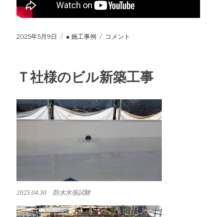
投
2025年5月9日
カ
● 施工事例
草
コメント
稿
テ
加
日:
ゴ
商
リ
工
Ｔ社様のビル新築工事
ー
会
議
所
革
銘
板
に
2025.04.30 防水水張試験